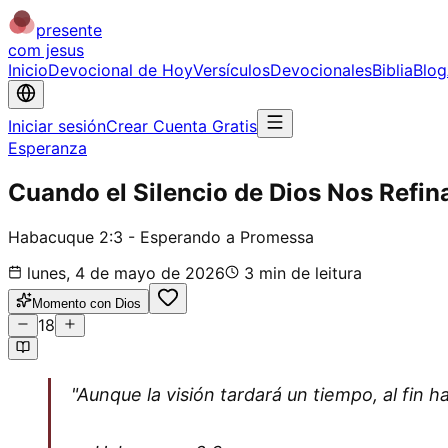
presente
com jesus
Inicio
Devocional de Hoy
Versículos
Devocionales
Biblia
Blog
Iniciar sesión
Crear Cuenta Gratis
Esperanza
Cuando el Silencio de Dios Nos Refin
Habacuque 2:3 - Esperando a Promessa
lunes, 4 de mayo de 2026
3
min de leitura
Momento con Dios
18
"Aunque la visión tardará un tiempo, al fin 