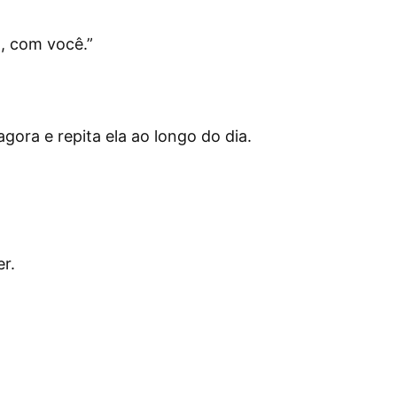
o, com você.
”
ora e repita ela ao longo do dia.
r.