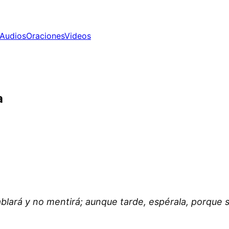
Audios
Oraciones
Videos
a
hablará y no mentirá; aunque tarde, espérala, porque 