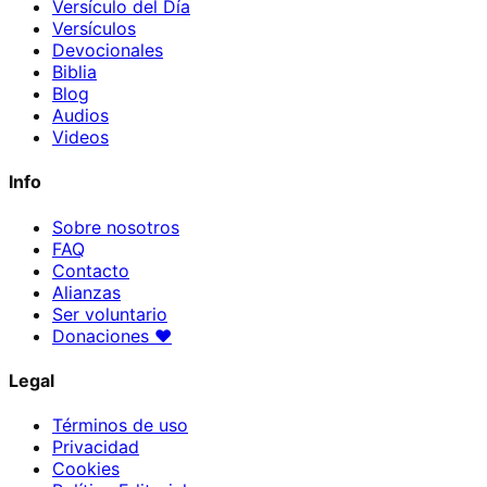
Versículo del Día
Versículos
Devocionales
Biblia
Blog
Audios
Videos
Info
Sobre nosotros
FAQ
Contacto
Alianzas
Ser voluntario
Donaciones
♥
Legal
Términos de uso
Privacidad
Cookies