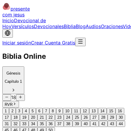
presente
com jesus
Inicio
Devocional de
Hoy
Versículos
Devocionales
Biblia
Blog
Audios
Oraciones
Vid
Iniciar sesión
Crear Cuenta Gratis
Biblia Online
Génesis
Capítulo
1
18
RVR
1
2
3
4
5
6
7
8
9
10
11
12
13
14
15
16
17
18
19
20
21
22
23
24
25
26
27
28
29
30
31
32
33
34
35
36
37
38
39
40
41
42
43
44
45
46
47
48
49
50