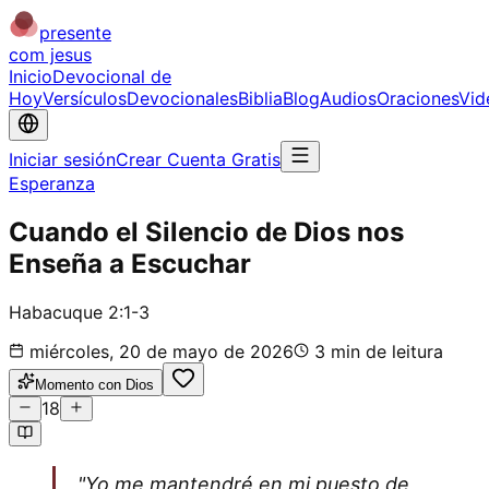
presente
com jesus
Inicio
Devocional de
Hoy
Versículos
Devocionales
Biblia
Blog
Audios
Oraciones
Vid
Iniciar sesión
Crear Cuenta Gratis
Esperanza
Cuando el Silencio de Dios nos
Enseña a Escuchar
Habacuque 2:1-3
miércoles, 20 de mayo de 2026
3
min de leitura
Momento con Dios
18
"Yo me mantendré en mi puesto de