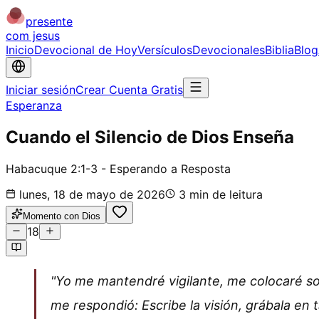
presente
com jesus
Inicio
Devocional de Hoy
Versículos
Devocionales
Biblia
Blog
Iniciar sesión
Crear Cuenta Gratis
Esperanza
Cuando el Silencio de Dios Enseña
Habacuque 2:1-3 - Esperando a Resposta
lunes, 18 de mayo de 2026
3
min de leitura
Momento con Dios
18
"Yo me mantendré vigilante, me colocaré sob
me respondió: Escribe la visión, grábala en 