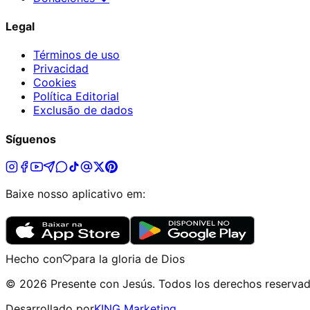
Legal
Términos de uso
Privacidad
Cookies
Política Editorial
Exclusão de dados
Síguenos
Baixe nosso aplicativo em:
Hecho con
para la gloria de Dios
©
2026
Presente con Jesús
.
Todos los derechos reserva
Desarrollado por
KING Marketing