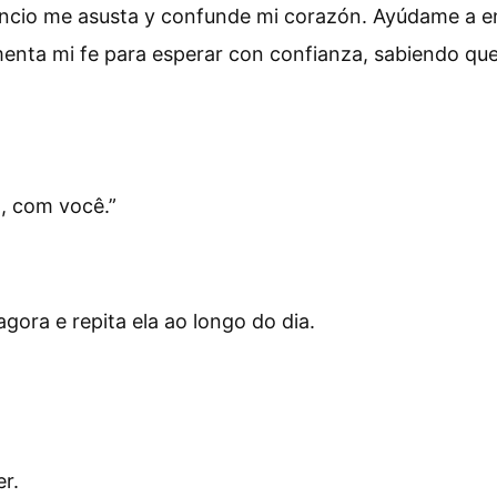
cio me asusta y confunde mi corazón. Ayúdame a ent
menta mi fe para esperar con confianza, sabiendo qu
o, com você.
”
ora e repita ela ao longo do dia.
r.