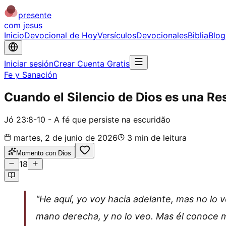
presente
com jesus
Inicio
Devocional de Hoy
Versículos
Devocionales
Biblia
Blog
Iniciar sesión
Crear Cuenta Gratis
Fe y Sanación
Cuando el Silencio de Dios es una Re
Jó 23:8-10 - A fé que persiste na escuridão
martes, 2 de junio de 2026
3
min de leitura
Momento con Dios
18
"He aquí, yo voy hacia adelante, mas no lo v
mano derecha, y no lo veo. Mas él conoce m