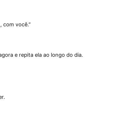
o, com você.
”
ora e repita ela ao longo do dia.
r.