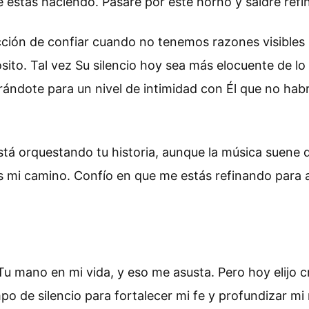
e estás haciendo. Pasaré por este horno y saldré refi
ección de confiar cuando no tenemos razones visibles
ito. Tal vez Su silencio hoy sea más elocuente de lo 
rándote para un nivel de intimidad con Él que no habrí
 está orquestando tu historia, aunque la música suene
s mi camino. Confío en que me estás refinando para al
u mano en mi vida, y eso me asusta. Pero hoy elijo 
po de silencio para fortalecer mi fe y profundizar mi