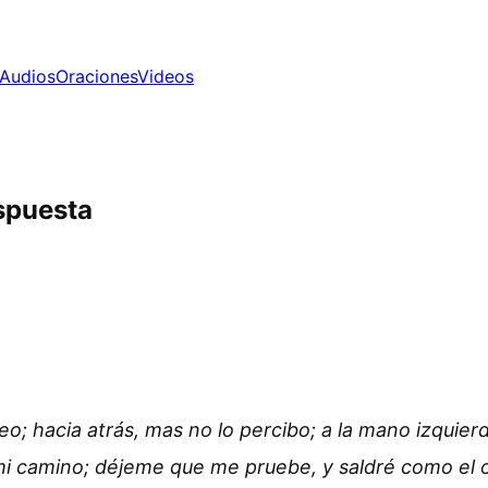
Audios
Oraciones
Videos
spuesta
eo; hacia atrás, mas no lo percibo; a la mano izquierd
i camino; déjeme que me pruebe, y saldré como el o