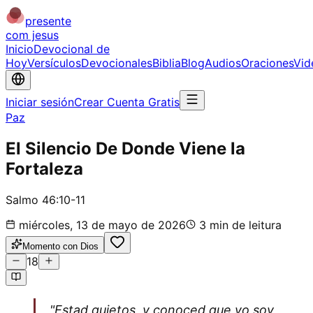
presente
com jesus
Inicio
Devocional de
Hoy
Versículos
Devocionales
Biblia
Blog
Audios
Oraciones
Vid
Iniciar sesión
Crear Cuenta Gratis
Paz
El Silencio De Donde Viene la
Fortaleza
Salmo 46:10-11
miércoles, 13 de mayo de 2026
3
min de leitura
Momento con Dios
18
"Estad quietos, y conoced que yo soy