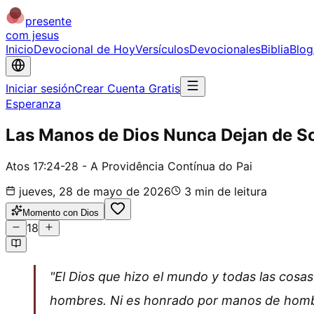
presente
com jesus
Inicio
Devocional de Hoy
Versículos
Devocionales
Biblia
Blog
Iniciar sesión
Crear Cuenta Gratis
Esperanza
Las Manos de Dios Nunca Dejan de S
Atos 17:24-28 - A Providência Contínua do Pai
jueves, 28 de mayo de 2026
3
min de leitura
Momento con Dios
18
"El Dios que hizo el mundo y todas las cosas
hombres. Ni es honrado por manos de hombres