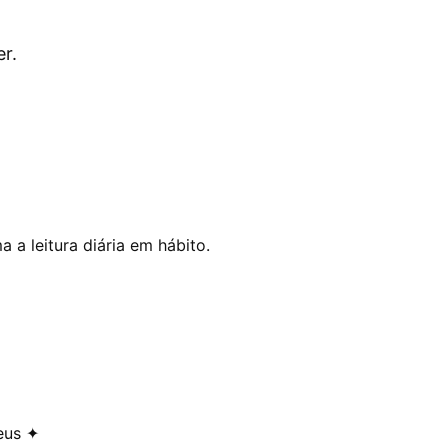
r.
 a leitura diária em hábito.
eus ✦