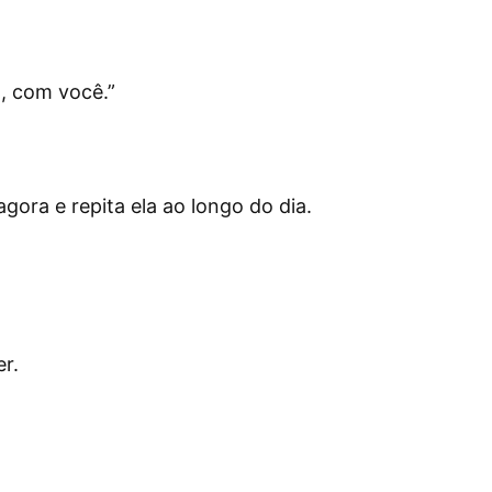
o, com você.
”
ora e repita ela ao longo do dia.
r.