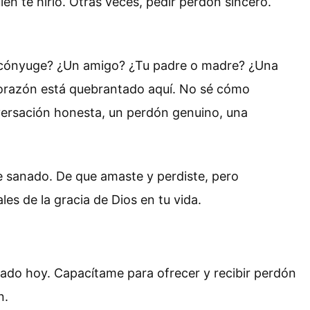
ien te hirió. Otras veces, pedir perdón sincero.
n tu cónyuge? ¿Un amigo? ¿Tu padre o madre? ¿Una
 corazón está quebrantado aquí. No sé cómo
onversación honesta, un perdón genuino, una
te sanado. De que amaste y perdiste, pero
es de la gracia de Dios en tu vida.
ado hoy. Capacítame para ofrecer y recibir perdón
n.