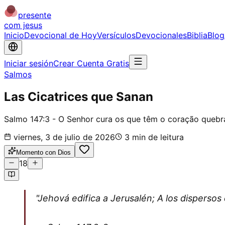
presente
com jesus
Inicio
Devocional de Hoy
Versículos
Devocionales
Biblia
Blog
Iniciar sesión
Crear Cuenta Gratis
Salmos
Las Cicatrices que Sanan
Salmo 147:3 - O Senhor cura os que têm o coração queb
viernes, 3 de julio de 2026
3
min de leitura
Momento con Dios
18
"Jehová edifica a Jerusalén; A los dispersos