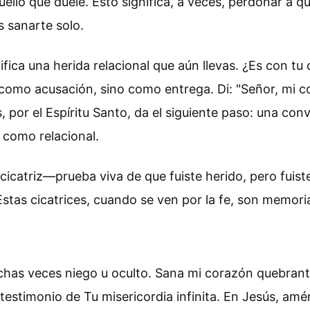
ello que duele. Esto significa, a veces, perdonar a qu
s sanarte solo.
entifica una herida relacional que aún llevas. ¿Es co
no como acusación, sino como entrega. Di: "Señor, mi
s, por el Espíritu Santo, da el siguiente paso: una c
 como relacional.
 cicatriz—prueba viva de que fuiste herido, pero fuis
stas cicatrices, cuando se ven por la fe, son memorial
chas veces niego u oculto. Sana mi corazón quebrant
testimonio de Tu misericordia infinita. En Jesús, amé