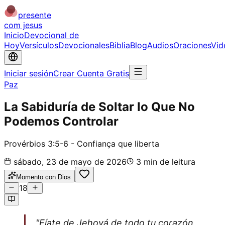
presente
com jesus
Inicio
Devocional de
Hoy
Versículos
Devocionales
Biblia
Blog
Audios
Oraciones
Vid
Iniciar sesión
Crear Cuenta Gratis
Paz
La Sabiduría de Soltar lo Que No
Podemos Controlar
Provérbios 3:5-6 - Confiança que liberta
sábado, 23 de mayo de 2026
3
min de leitura
Momento con Dios
18
"Fíate de Jehová de todo tu corazón,