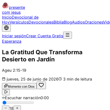
presente
com jesus
Inicio
Devocional de
Hoy
Versículos
Devocionales
Biblia
Blog
Audios
Oraciones
Vid
Iniciar sesión
Crear Cuenta Gratis
Esperanza
La Gratitud Que Transforma
Desierto en Jardín
Ageu 2:15-19
jueves, 25 de junio de 2026
3
min de leitura
Momento con Dios
Escuchar narración
0:00
18