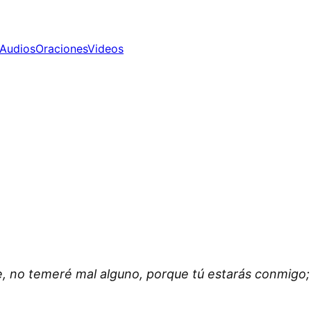
Audios
Oraciones
Videos
 no temeré mal alguno, porque tú estarás conmigo; t