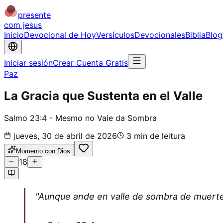
presente
com jesus
Inicio
Devocional de Hoy
Versículos
Devocionales
Biblia
Blog
Iniciar sesión
Crear Cuenta Gratis
Paz
La Gracia que Sustenta en el Valle
Salmo 23:4 - Mesmo no Vale da Sombra
jueves, 30 de abril de 2026
3
min de leitura
Momento con Dios
18
"Aunque ande en valle de sombra de muerte,