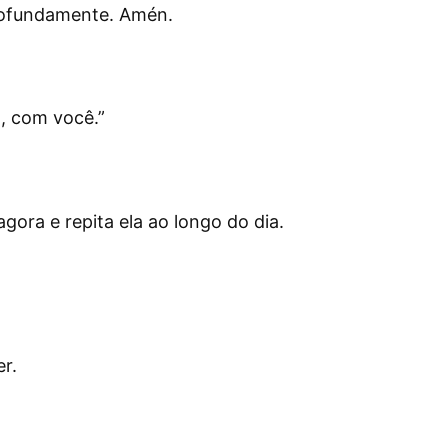
rofundamente. Amén.
o, com você.
”
ora e repita ela ao longo do dia.
r.