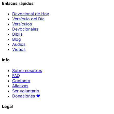
Enlaces rápidos
Devocional de Hoy
Versículo del Día
Versículos
Devocionales
Biblia
Blog
Audios
Videos
Info
Sobre nosotros
FAQ
Contacto
Alianzas
Ser voluntario
Donaciones
♥
Legal