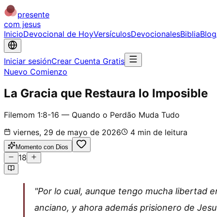
presente
com jesus
Inicio
Devocional de Hoy
Versículos
Devocionales
Biblia
Blog
Iniciar sesión
Crear Cuenta Gratis
Nuevo Comienzo
La Gracia que Restaura lo Imposible
Filemom 1:8-16 — Quando o Perdão Muda Tudo
viernes, 29 de mayo de 2026
4
min de leitura
Momento con Dios
18
"Por lo cual, aunque tengo mucha libertad 
anciano, y ahora además prisionero de Jesuc