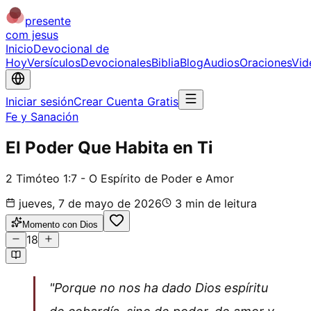
presente
com jesus
Inicio
Devocional de
Hoy
Versículos
Devocionales
Biblia
Blog
Audios
Oraciones
Vid
Iniciar sesión
Crear Cuenta Gratis
Fe y Sanación
El Poder Que Habita en Ti
2 Timóteo 1:7 - O Espírito de Poder e Amor
jueves, 7 de mayo de 2026
3
min de leitura
Momento con Dios
18
"Porque no nos ha dado Dios espíritu