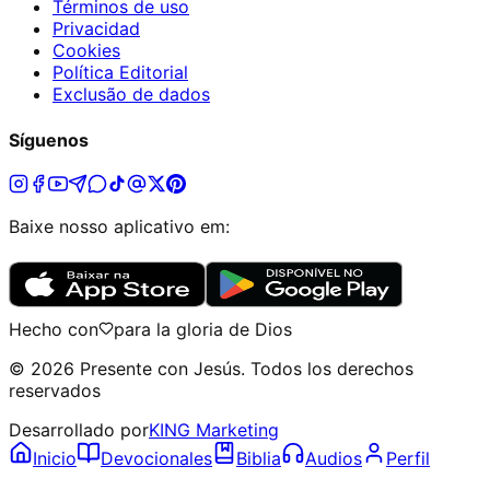
Términos de uso
Privacidad
Cookies
Política Editorial
Exclusão de dados
Síguenos
Baixe nosso aplicativo em:
Hecho con
para la gloria de Dios
©
2026
Presente con Jesús
.
Todos los derechos
reservados
Desarrollado por
KING Marketing
Inicio
Devocionales
Biblia
Audios
Perfil