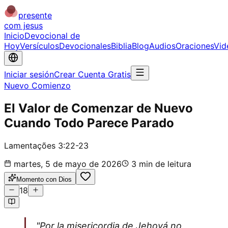
presente
com jesus
Inicio
Devocional de
Hoy
Versículos
Devocionales
Biblia
Blog
Audios
Oraciones
Vid
Iniciar sesión
Crear Cuenta Gratis
Nuevo Comienzo
El Valor de Comenzar de Nuevo
Cuando Todo Parece Parado
Lamentações 3:22-23
martes, 5 de mayo de 2026
3
min de leitura
Momento con Dios
18
"Por la misericordia de Jehová no