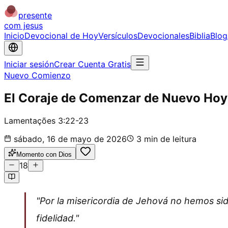
presente
com jesus
Inicio
Devocional de Hoy
Versículos
Devocionales
Biblia
Blog
Iniciar sesión
Crear Cuenta Gratis
Nuevo Comienzo
El Coraje de Comenzar de Nuevo Hoy
Lamentações 3:22-23
sábado, 16 de mayo de 2026
3
min de leitura
Momento con Dios
18
"Por la misericordia de Jehová no hemos s
fidelidad."