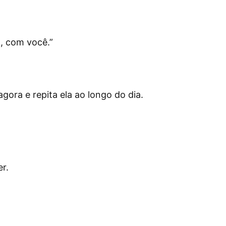
o, com você.
”
ora e repita ela ao longo do dia.
r.