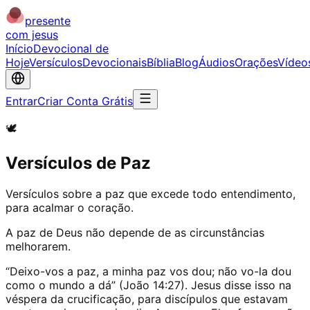
presente
com jesus
Início
Devocional de
Hoje
Versículos
Devocionais
Bíblia
Blog
Áudios
Orações
Vídeo
Entrar
Criar Conta Grátis
🕊️
Versículos de Paz
Versículos sobre a paz que excede todo entendimento,
para acalmar o coração.
A paz de Deus não depende de as circunstâncias
melhorarem.
“Deixo-vos a paz, a minha paz vos dou; não vo-la dou
como o mundo a dá” (João 14:27). Jesus disse isso na
véspera da crucificação, para discípulos que estavam