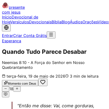
presente
com jesus
Início
Devocional de
Hoje
Versículos
Devocionais
Bíblia
Blog
Áudios
Orações
Vídeo
Entrar
Criar Conta Grátis
Esperança
Quando Tudo Parece Desabar
Neemias 8:10 - A Força do Senhor em Nosso
Quebrantamento
terça-feira, 19 de maio de 2026
3
min de leitura
Momento com Deus
18
"Então me disse: Vai, come gorduras,