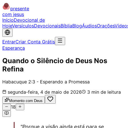
presente
com jesus
Início
Devocional de
Hoje
Versículos
Devocionais
Bíblia
Blog
Áudios
Orações
Vídeo
Entrar
Criar Conta Grátis
Esperança
Quando o Silêncio de Deus Nos
Refina
Habacuque 2:3 - Esperando a Promessa
segunda-feira, 4 de maio de 2026
3
min de leitura
Momento com Deus
18
"Porque a visão ainda está para se