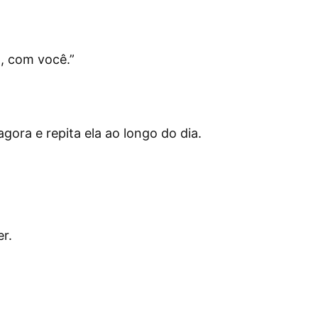
o, com você.
”
ora e repita ela ao longo do dia.
r.