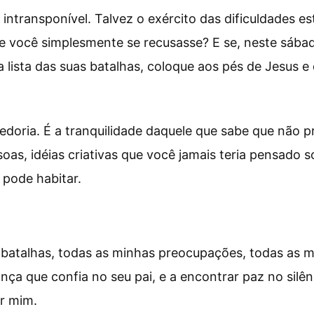
ntransponível. Talvez o exército das dificuldades est
e você simplesmente se recusasse? E se, neste sába
lista das suas batalhas, coloque aos pés de Jesus e d
doria. É a tranquilidade daquele que sabe que não p
soas, idéias criativas que você jamais teria pensado 
 pode habitar.
 batalhas, todas as minhas preocupações, todas as m
a que confia no seu pai, e a encontrar paz no silê
or mim.