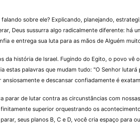
 falando sobre ele? Explicando, planejando, estrat
r, Deus sussurra algo radicalmente diferente: há um
nfia e entrega sua luta para as mãos de Alguém muit
da história de Israel. Fugindo do Egito, o povo vê o
a estas palavras que mudam tudo: "O Senhor lutará po
ar ansiosamente e descansar confiadamente é exatame
a parar de lutar contra as circunstâncias com nossas p
nfinitamente superior orquestrando os acontecimento
arar, seus planos B, C e D, você cria espaço para ou