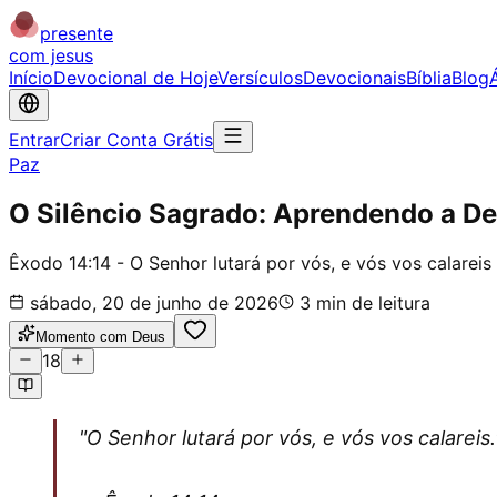
presente
com jesus
Início
Devocional de Hoje
Versículos
Devocionais
Bíblia
Blog
Entrar
Criar Conta Grátis
Paz
O Silêncio Sagrado: Aprendendo a D
Êxodo 14:14 - O Senhor lutará por vós, e vós vos calareis
sábado, 20 de junho de 2026
3
min de leitura
Momento com Deus
18
"O Senhor lutará por vós, e vós vos calareis.