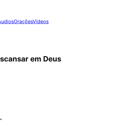
Áudios
Orações
Vídeos
escansar em Deus
"